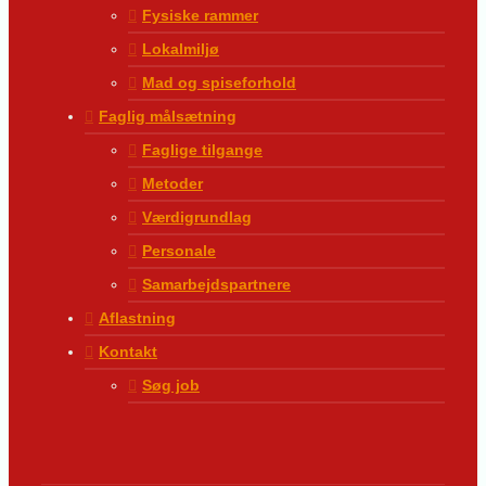
Fysiske rammer
Lokalmiljø
Mad og spiseforhold
Faglig målsætning
Faglige tilgange
Metoder
Værdigrundlag
Personale
Samarbejdspartnere
Aflastning
Kontakt
Søg job